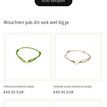
Alles bekijken
Misschien pas dit ook wel bij je
initiaal armband satijn
initiaal ovaal armband satijn
Normale
€49.95 EUR
Normale
€49.95 EUR
prijs
prijs