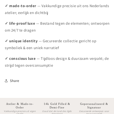
✓ made-to-order
— Vakkundige precisie uit ons Nederlands
atelier; eerlijk en dichtbij
✓ life-proof luxe
— Bestand tegen de elementen; ontworpen
om 24/7 te dragen
✓ unique identity
— Gecureerde collectie gericht op
symboliek & een uniek narratief
✓ conscious luxe
— Tijdloos design & duurzaam verpakt; de
strijd tegen overconsumptie
Share
Atelier & Made-to-
14k Gold Filled &
Gepersonaliseerd &
Order
Demi-Fine
Signatuur
Vakkundige precisie uit eigen
Goud dat de tand des tijds
Gecureerde ontwerpen voor
studio
doorstaat
jouw narratief