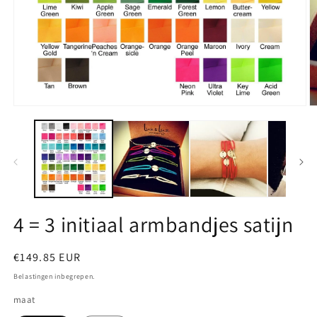
Media
M
1
2
openen
o
in
in
modaal
m
4 = 3 initiaal armbandjes satijn
Normale
€149.85 EUR
prijs
Belastingen inbegrepen.
maat