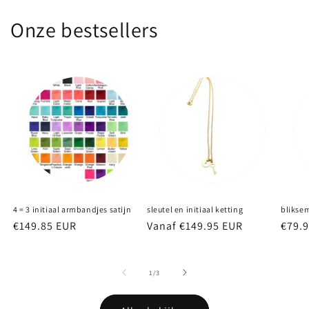
Onze bestsellers
4 = 3 initiaal armbandjes satijn
sleutel en initiaal ketting
blikse
Normale
€149.85 EUR
Normale
Vanaf €149.95 EUR
Norm
€79.
prijs
prijs
prijs
van
1
/
3