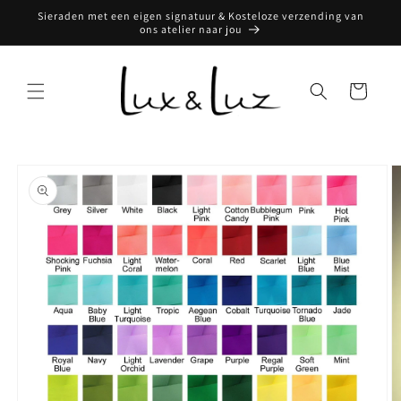
Meteen
Sieraden met een eigen signatuur & Kosteloze verzending van
naar de
ons atelier naar jou
content
Winkelwagen
Ga direct naar
productinformatie