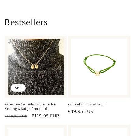
Bestsellers
SET
&you duo Capsule set: Initialen
initiaal armband satijn
Ketting & Satijn Armband
Normale
€49.95 EUR
Normale
Aanbiedingsprijs
€119.95 EUR
€149.90 EUR
prijs
prijs