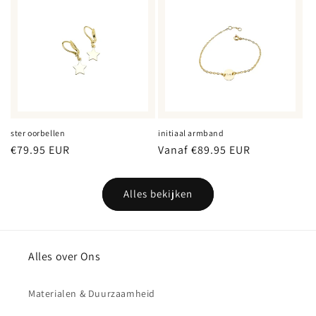
ster oorbellen
initiaal armband
Normale
€79.95 EUR
Normale
Vanaf €89.95 EUR
prijs
prijs
Alles bekijken
Alles over Ons
Materialen & Duurzaamheid