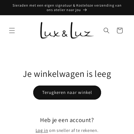
Meteen
Sieraden met een eigen signatuur & Kosteloze verzending van
naar de
ons atelier naar jou
content
Winkelwagen
Je winkelwagen is leeg
Terugkeren naar winkel
Heb je een account?
Log in
om sneller af te rekenen.