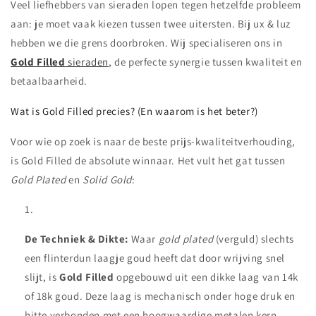
Veel liefhebbers van sieraden lopen tegen hetzelfde probleem
aan: je moet vaak kiezen tussen twee uitersten. Bij ux & luz
hebben we die grens doorbroken. Wij specialiseren ons in
Gold Filled
sieraden
, de perfecte synergie tussen kwaliteit en
betaalbaarheid.
Wat is Gold Filled precies? (En waarom is het beter?)
Voor wie op zoek is naar de beste prijs-kwaliteitverhouding,
is Gold Filled de absolute winnaar. Het vult het gat tussen
Gold Plated
en
Solid Gold
:
De Techniek & Dikte:
Waar
gold plated
(verguld) slechts
een flinterdun laagje goud heeft dat door wrijving snel
slijt, is
Gold Filled
opgebouwd uit een dikke laag van 14k
of 18k goud. Deze laag is mechanisch onder hoge druk en
hitte verbonden met een hoogwaardige metalen kern.