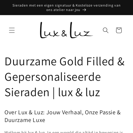
Meteen
Sieraden met een eigen signatuur & Kosteloze verzending van
naar de
ons atelier naar jou
content
Winkelwagen
Duurzame Gold Filled &
Gepersonaliseerde
Sieraden | lux & luz
Over Lux & Luz: Jouw Verhaal, Onze Passie &
Duurzame Luxe
Welkom bij
lux & luz
. In een wereld die altijd in beweging is,