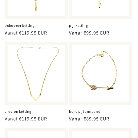
boho veer ketting
pijl ketting
Normale
Vanaf €119.95 EUR
Normale
Vanaf €99.95 EUR
prijs
prijs
chevron ketting
boho pijl armband
Normale
Vanaf €119.95 EUR
Normale
Vanaf €89.95 EUR
prijs
prijs