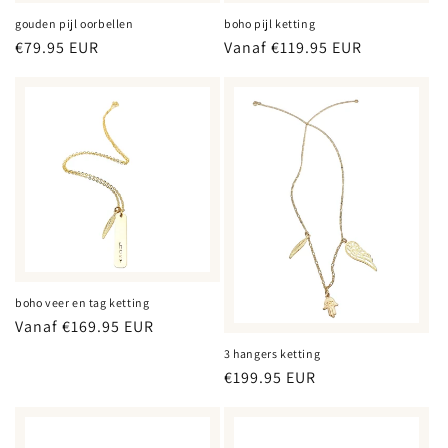
gouden pijl oorbellen
boho pijl ketting
Normale
€79.95 EUR
Normale
Vanaf €119.95 EUR
prijs
prijs
boho veer en tag ketting
Normale
Vanaf €169.95 EUR
prijs
3 hangers ketting
Normale
€199.95 EUR
prijs