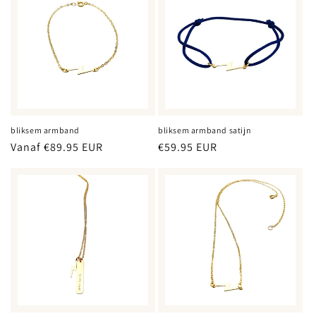
bliksem armband
bliksem armband satijn
Normale
Vanaf €89.95 EUR
Normale
€59.95 EUR
prijs
prijs