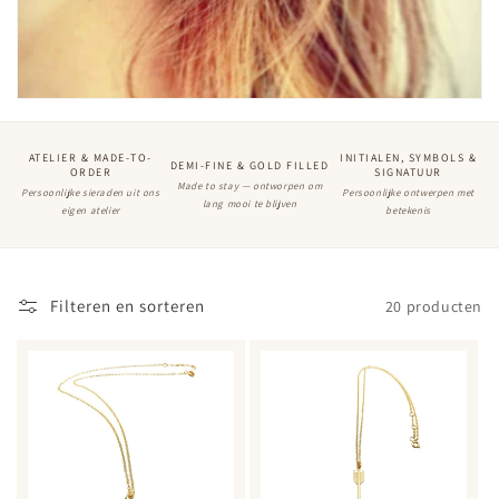
ATELIER & MADE-TO-
INITIALEN, SYMBOLS &
DEMI-FINE & GOLD FILLED
ORDER
SIGNATUUR
Made to stay — ontworpen om
Persoonlijke sieraden uit ons
Persoonlijke ontwerpen met
lang mooi te blijven
eigen atelier
betekenis
Filteren en sorteren
20 producten