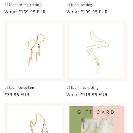
bliksem en tag ketting
bliksem ketting
Normale
Vanaf €169.95 EUR
Normale
Vanaf €109.95 EUR
prijs
prijs
bliksem oorbellen
bliksemflits ketting
Normale
€79.95 EUR
Normale
Vanaf €119.95 EUR
prijs
prijs