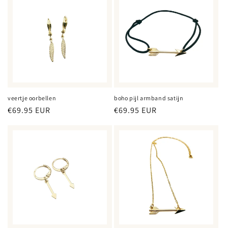
veertje oorbellen
boho pijl armband satijn
Normale
€69.95 EUR
Normale
€69.95 EUR
prijs
prijs