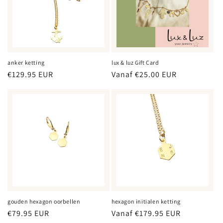
anker ketting
lux & luz Gift Card
Normale
€129.95 EUR
Normale
Vanaf €25.00 EUR
prijs
prijs
gouden hexagon oorbellen
hexagon initialen ketting
Normale
€79.95 EUR
Normale
Vanaf €179.95 EUR