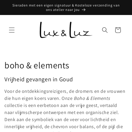
Meteen
Sieraden met een eigen signatuur & Kosteloze verzending van
naar de
ons atelier naar jou
content
Winkelwagen
C
boho & elements
o
Vrijheid gevangen in Goud
l
Voor de ontdekkingsreizigers, de dromers en de vrouwen
l
die hun eigen koers varen. Onze
Boho & Elements
collectie is een eerbetoon aan de vrije geest, vertaald
e
naar vlijmscherpe ontwerpen met een organische ziel.
c
Denk aan de symboliek van de veer voor lichtheid en
innerlijke vrijheid, de chevron voor balans, of de pijl die