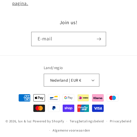
pagina.
Join us!
E‑mail
Land/regio
Nederland | EUR €
Betaalmethoden
© 2026,
lux & luz
Powered by Shopify
Terugbetalingsbeleid
Privacybeleid
Algemene voorwaarden