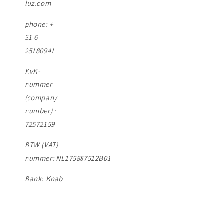
luz.com
phone: +
31 6
25180941
KvK-
nummer
(company
number) :
72572159
BTW (VAT)
nummer: NL175887512B01
Bank: Knab