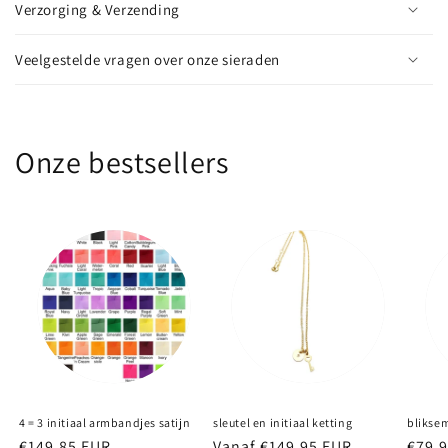
Verzorging & Verzending
Veelgestelde vragen over onze sieraden
Onze bestsellers
4 = 3 initiaal armbandjes satijn
sleutel en initiaal ketting
blikse
Normale
€149.85 EUR
Normale
Vanaf €149.95 EUR
Norm
€79.