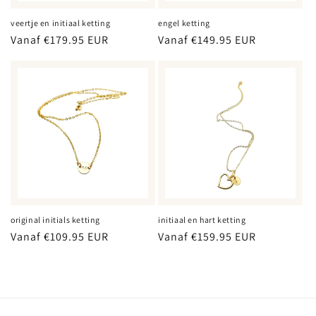
veertje en initiaal ketting
engel ketting
Normale
Vanaf €179.95 EUR
Normale
Vanaf €149.95 EUR
prijs
prijs
original initials ketting
initiaal en hart ketting
Normale
Vanaf €109.95 EUR
Normale
Vanaf €159.95 EUR
prijs
prijs
Bij lux & luz draait het om demi-fine sieraden met betekenis: initialen sieraden,
gepersonaliseerde sieraden, symbolische kettingen, gouden armbandjes, tags, charms en