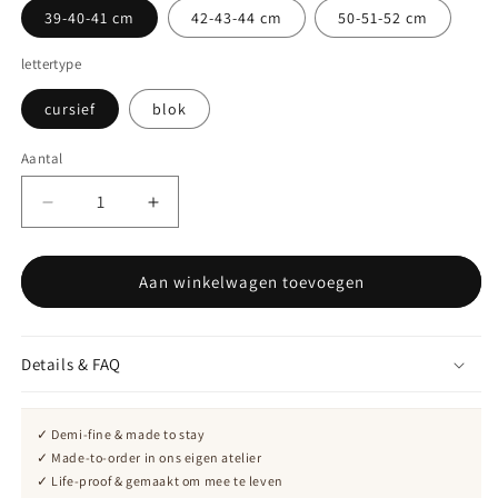
39-40-41 cm
42-43-44 cm
50-51-52 cm
lettertype
cursief
blok
Aantal
Aantal
Aantal
Aantal
verlagen
verhogen
voor
voor
vleugel
vleugel
Aan winkelwagen toevoegen
en
en
initiaal
initiaal
ketting
ketting
Details & FAQ
✓ Demi-fine & made to stay
✓ Made-to-order in ons eigen atelier
✓ Life-proof & gemaakt om mee te leven