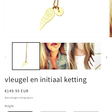
Media
M
1
2
openen
o
in
in
modaal
m
vleugel en initiaal ketting
Normale
€149.95 EUR
prijs
Belastingen inbegrepen.
lengte