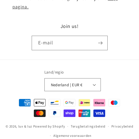
pagina.
Join us!
E‑mail
Land/regio
Nederland | EUR €
Betaalmethoden
© 2026,
lux & luz
Powered by Shopify
Terugbetalingsbeleid
Privacybeleid
Algemene voorwaarden