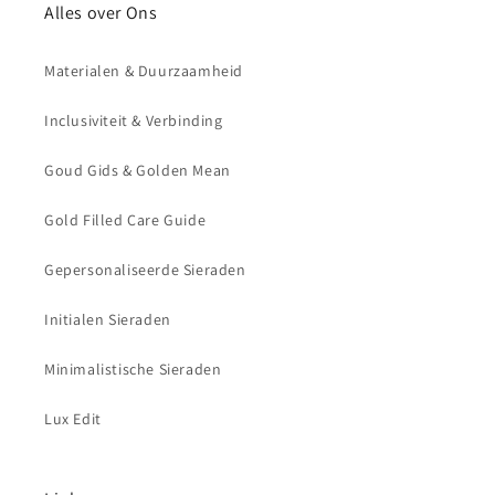
waterproof gold filled sieraden die ontworpen zijn om lang mooi te blijven. Onze collectie
Alles over Ons
bestaat uit initialen kettingen, multi-initial ontwerpen, symbolen met betekenis, cadeau
sieraden voor jezelf of iemand dichtbij en tijdloze signatuurstukken die made-to-order worden
afgewerkt in ons Nederlandse atelier. Ontdek meer over initialen sieraden goud,
Materialen & Duurzaamheid
gepersonaliseerde sieraden, sieraden met betekenis, symbolen gidsen, 14k gold filled, demi-
fine jewelry, alternatief voor solid gold sieraden, waterproof sieraden, layering, capsule jewelry,
cadeau voor jezelf, vriendschapscadeaus voor volwassenen, betekenisvolle sieraden en onze
Inclusiviteit & Verbinding
Gold Filled Care Guide via Lux Edit en lux-luz.nl.
Goud Gids & Golden Mean
Gold Filled Care Guide
Gepersonaliseerde Sieraden
Initialen Sieraden
Minimalistische Sieraden
Lux Edit