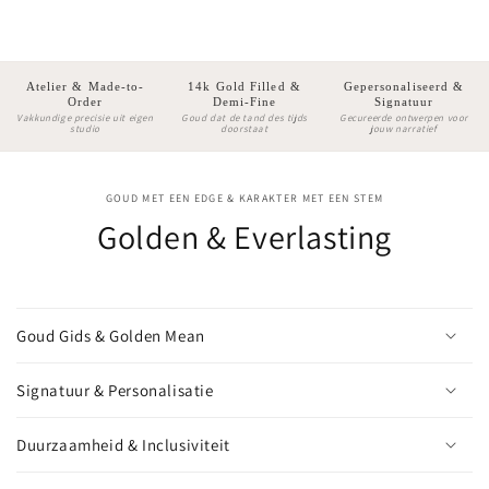
Atelier & Made-to-
14k Gold Filled &
Gepersonaliseerd &
Order
Demi-Fine
Signatuur
Vakkundige precisie uit eigen
Goud dat de tand des tijds
Gecureerde ontwerpen voor
studio
doorstaat
jouw narratief
GOUD MET EEN EDGE & KARAKTER MET EEN STEM
Golden & Everlasting
Goud Gids & Golden Mean
Signatuur & Personalisatie
Duurzaamheid & Inclusiviteit